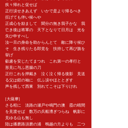
疾々帰れと促せば　
正行涙せきあえず　いかで是より帰るべき　
抂げても伴い候へや　
正成心を励まして　聞分の無き我子かな　我
亡き後は将軍の　天下となりて日月は　光を
失ひ申すべし　
汝一旦の身命を助からんとて　敵に降り候ひ
そ　生き残りたる郎党を　扶持して再び旗を
挙げ　
叡慮を安じたてまつれ　これ第一の孝行と　
形見に与ふ恩腸の刀　
正行これを押戴き　泣く泣く帰る後影　見送
る父は鎧の袖に　伝ふ涙やほととぎす　
声を残して西東　別れてこそは下りけれ
[大薩摩]
さる程に　淡路の瀬戸や鳴門の澳　霞の晴間
を見渡せば　数万の兵船漕ぎつらね　帆影に
見ゆる山も無し　
陸は播磨路須磨の浦　鵯越の方よりも　二つ