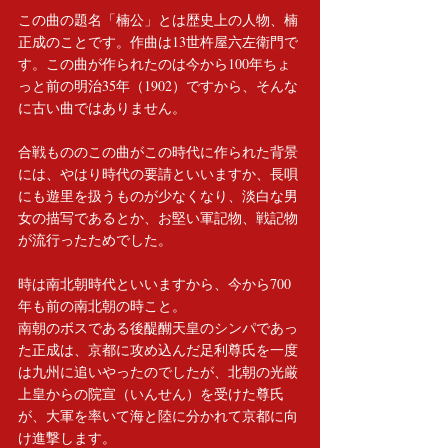
この曲の題名「楠公」とは歴史上の人物、楠
正成のことです。作曲は13世杵屋六左衛門で
す。この曲が作られたのは今から100年ちょ
っと前の明治35年（1902）ですから、そんな
に古い曲ではありません。
合戦もののこの曲がこの時代に作られた背景
には、やはり時代の要請といいますか、長唄
にも遊里を扱うものが少なくなり、淡白な男
女の描写であるとか、お堅い軍記物、戦記物
が流行ったためでした。
時は南北朝時代といいますから、今から700
年も前の南北朝の時こと。
南朝のボスである後醍醐天皇のシンパであっ
た正成は、京都に攻め込んだ足利尊氏を一度
は九州に追いやったのでしたが、北朝の光厳
上皇からの院宣（いんせん）を受けた尊氏
が、大軍を率いて海と陸に分かれて京都に向
け進撃します。