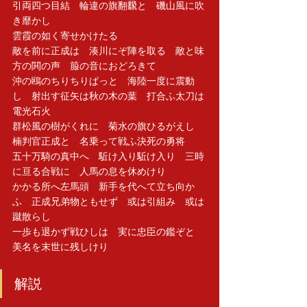
引両四つ目結　輪違の旗翻飜と　磯山風に吹
き靡かし　
雲霞の如く寄せかけたる　
敵を前に正成は　湊川にぞ陣を取る　敵と味
方の閧の声　箙の音におどろきて　
沖の鴎のちりちりぱっと　海陸一度に震動
し　射出す征矢は秋の木の葉　打合ふ太刀は
電光石火　
群松風の樹がくれに　菊水の旗ひるがえし　
楠判官正成と　名乗って戦ふ決死の勇将　
五十万騎の真中へ　駈け入り駈け入り　三時
に亘る合戦に　人馬の息を休めけり　
かかる所へ左馬頭　新手を代へて立ち向か
ふ　正成兄弟物ともせず　或は引組み　或は
蹴散らし　
一歩も退かず戦ひしは　実に忠臣の鑑ぞと　
美名を末世に残しけり
解説