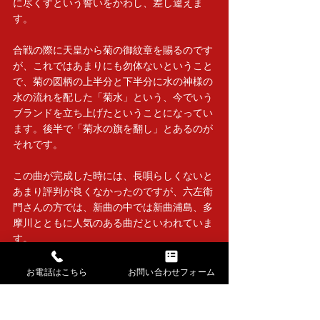
に尽くすという誓いをかわし、差し違えま
す。
合戦の際に天皇から菊の御紋章を賜るのです
が、これではあまりにも勿体ないということ
で、菊の図柄の上半分と下半分に水の神様の
水の流れを配した「菊水」という、今でいう
ブランドを立ち上げたということになってい
ます。後半で「菊水の旗を翻し」とあるのが
それです。
この曲が完成した時には、長唄らしくないと
あまり評判が良くなかったのですが、六左衛
門さんの方では、新曲の中では新曲浦島、多
摩川とともに人気のある曲だといわれていま
す。
ストーリーとしては大変堅い感じですが、
歌、三味線ともに技巧を要する曲といえま
お電話はこちら
お問い合わせフォーム
す。