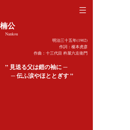
楠公
Nankou
明治三十五年(1902)
作詞：榎本虎彦
作曲：十三代目 杵屋六左衛門
” 見送る父は鎧の袖に ─
　─ 伝ふ涙やほととぎす ”