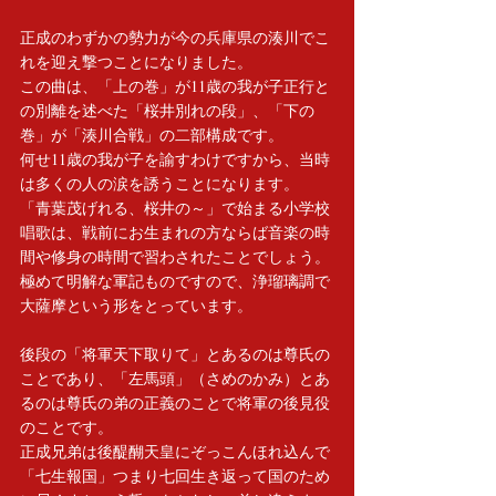
正成のわずかの勢力が今の兵庫県の湊川でこ
れを迎え撃つことになりました。
この曲は、「上の巻」が11歳の我が子正行と
の別離を述べた「桜井別れの段」、「下の
巻」が「湊川合戦」の二部構成です。
何せ11歳の我が子を諭すわけですから、当時
は多くの人の涙を誘うことになります。
「青葉茂げれる、桜井の～」で始まる小学校
唱歌は、戦前にお生まれの方ならば音楽の時
間や修身の時間で習わされたことでしょう。
極めて明解な軍記ものですので、浄瑠璃調で
大薩摩という形をとっています。
後段の「将軍天下取りて」とあるのは尊氏の
ことであり、「左馬頭」（さめのかみ）とあ
るのは尊氏の弟の正義のことで将軍の後見役
のことです。
正成兄弟は後醍醐天皇にぞっこんほれ込んで
「七生報国」つまり七回生き返って国のため