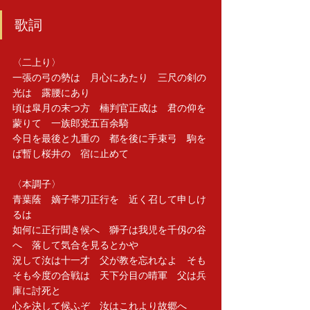
歌詞
〈二上り〉 
一張の弓の勢は　月心にあたり　三尺の剣の
光は　露腰にあり　
頃は皐月の末つ方　楠判官正成は　君の仰を
蒙りて　一族郎党五百余騎　
今日を最後と九重の　都を後に手束弓　駒を
ば暫し桜井の　宿に止めて
〈本調子〉 
青葉蔭　嫡子帯刀正行を　近く召して申しけ
るは　
如何に正行聞き候へ　獅子は我児を千仭の谷
へ　落して気合を見るとかや　
況して汝は十一才　父が教を忘れなよ　そも
そも今度の合戦は　天下分目の晴軍　父は兵
庫に討死と　
心を決して候ふぞ　汝はこれより故郷へ　