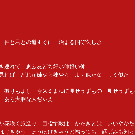
　神と君との道すぐに　治まる国ぞ久しき　
き連れて　思ふ友どち好い仲好い仲　
見れば　どれが姉やら妹やら　よく似たな　よく似た　
　振りもよし　今来るよねに見せうずもの　見せうずも
　あら大胆な人ぢゃえ　
が花咲く殿造り　目指す敵は　かたきとは　いいやかた
ほけきゃう　ほうほけきゃうと囀っても　餌ばみも知ら