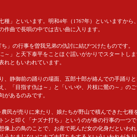
種」といいます。明和4年（1767年）といいますから、
の作曲で長唄の中では古い曲に入ります。
打ち」の行事を曽我兄弟の仇討に結びつけたものです。
に～」と天下泰平をことほぐ謡いがかりでスタートしま
表れともいわれています。
り、静御前の踊りの場面、五郎十郎が絡んでの手踊りと
え、「目指す仇は～」と「いいや、片枝に鶯の～」のご
句があるのみです。
を農民が売りに来たり、娘たちが野山で積んできた七種
トンと叩く「ナズナ打ち」というのが春の行事の一つで
想像上の鳥のことで、お産で死んだ女の化身だといわれ
払うおまじないにナズナ打ちをするといういわれがあり