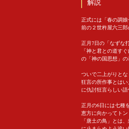
解説
正式には「春の調娘七
前の２世杵屋六三郎
正月7日の「なずな
「神と君との道すぐ
の「神の国思想」の
ついで二上がりとな
狂言の所作事とはい
に仇討狂言らしい語
正月の6日には七種
恵方に向かってトン
「唐土の鳥」とは、
に止まらぬよう追い