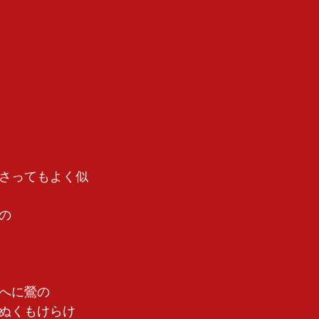
さってもよく似
の　
へに鶯の　
ぬくもけらけ