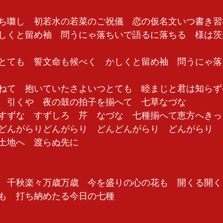
ち囃し　初若水の若菜のご祝儀　恋の仮名文いつ書き習
しくと留め袖　問うにゃ落ちいで語るに落ちる　様は茨
とても　誓文命も候べく　かしくと留め袖　問うにゃ落
ねて　抱いていたさよいつとても　睦まじと君は知らず
　引くや　夜の鼓の拍子を揃へて　七草なづな　
すずな　すずしろ　芹　なづな　七種揃へて恵方へきっ
どんがらりどんがらり　どんどんがらり　どんがらり　
土地へ　渡らぬ先に　
　千秋楽々万歳万歳　今を盛りの心の花も　開くる開く
も　打ち納めたる今日の七種