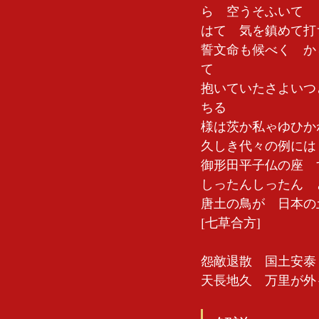
ら　空うそふいて　
はて　気を鎮めて打
誓文命も候べく　か
て　
抱いていたさよいつ
ちる　
様は茨か私ゃゆひか
久しき代々の例には
御形田平子仏の座　
しったんしったん　
唐土の鳥が　日本の
[七草合方]
怨敵退散　国土安泰
天長地久　万里が外