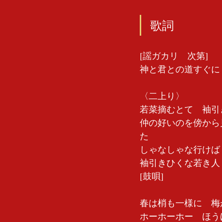
歌詞
[謡ガカリ　次第]　
神と君との道すぐに
〈二上り〉　
若菜摘むとて　袖引
仲の好いのを傍から
た　
しゃなしゃな行けば
袖引きひくな若き人
[鼓唄]
春は梢も一様に　梅
ホーホーホー　ほう