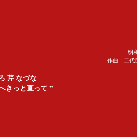
明和
作曲：二代目
ろ 芹 なづな
へきっと直って ”