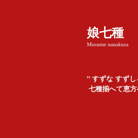
娘七種
Musume nanakusa
” すずな すずし
 七種揃へて恵方