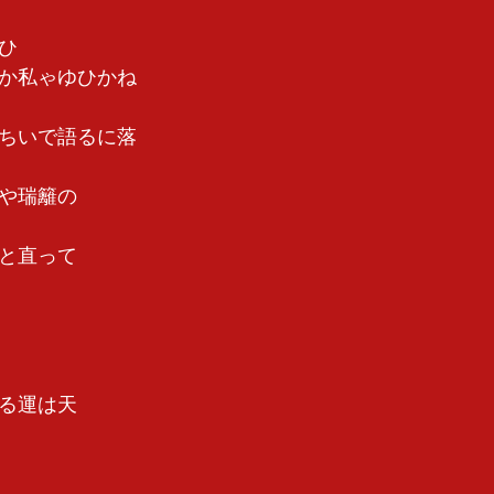
ひ　
か私ゃゆひかね
ちいで語るに落
や瑞籬の　
と直って　
る運は天　