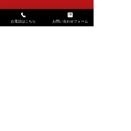
お電話はこちら
お問い合わせフォーム
清香会
コメント
達喜会 下浚い
コメントを追加…
→ HOMEに戻る
​講師紹介・出張公演
​お稽古場の様子・生徒さんの声