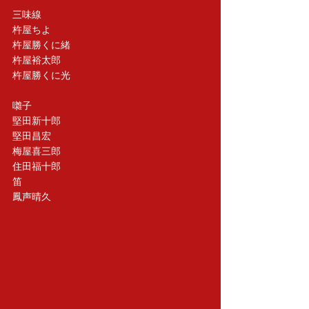
三味線
杵屋ちよ 
杵屋勝くに緒 
杵屋裕太郎 
杵屋勝くに光 
囃子
堅田新十郎 
堅田昌宏 
梅屋喜三郎 
住田福十郎　
笛
鳳声晴久