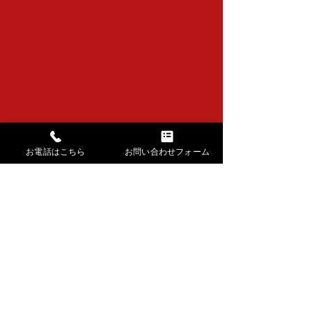
お電話はこちら
お問い合わせフォーム
清香会
コメント
達喜会 下浚い
コメントを追加…