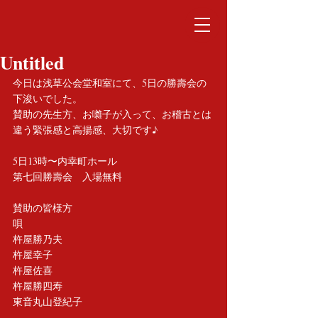
Untitled
今日は浅草公会堂和室にて、5日の勝壽会の
下浚いでした。
賛助の先生方、お囃子が入って、お稽古とは
違う緊張感と高揚感、大切です♪
5日13時〜内幸町ホール　
第七回勝壽会　入場無料
賛助の皆様方
唄
杵屋勝乃夫 
杵屋幸子 
杵屋佐喜 
杵屋勝四寿 
東音丸山登紀子 