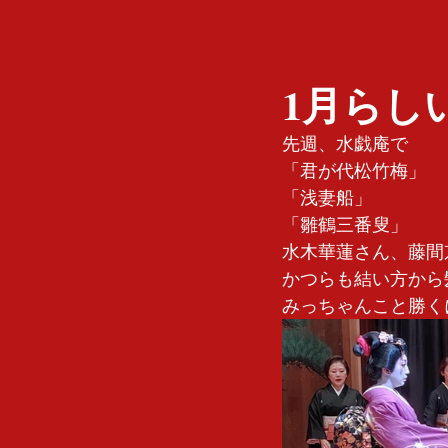
1月らし
先週、水戯庵で
「君が代松竹梅」
「浅妻船」
「雛鶴三番叟」
水木華蓮さん、藤間
かつらも結い方から
みっちゃんこと勝く