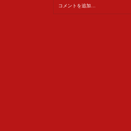
いわき紫蘭乃会
コメントを追加…