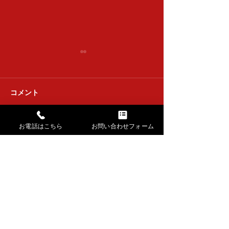
清香会
コメント
達喜会 下浚い
お電話はこちら
お問い合わせフォーム
コメントを追加…
→ HOMEに戻る