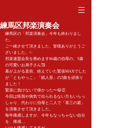
練馬区邦楽演奏会
練馬区の「邦楽演奏会」今年も終わりまし
た。
ご一緒させて頂きました、皆様ありがとうご
ざいました。✨
邦楽連盟会長を務めます86歳の伯母の、5歳
の可愛いお弟子さん🥰
幕が上がる直前、絶えていた緊張MAXでした
が「ともやっこ」「紙人形」の2曲を頑張り
ました！
緊張に負けないで偉かった〜😃👏
今回は怪我や病気で出られるない方もいらっ
しゃり、代わりに伯母と二人で「喜三の庭」
を演奏させて頂きました。
毎年痛感しますが、今年もなっちゃない自分
を、痛感…
いつも痛感してますが、