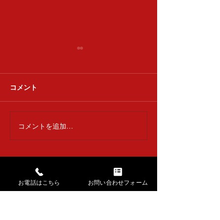
清香会
コメント
達喜会 下浚い
コメントを追加…
お電話はこちら
お問い合わせフォーム
→ HOMEに戻る