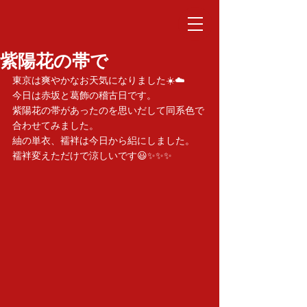
紫陽花の帯で
東京は爽やかなお天気になりました☀️☁️
今日は赤坂と葛飾の稽古日です。
紫陽花の帯があったのを思いだして同系色で
合わせてみました。
紬の単衣、襦袢は今日から絽にしました。
襦袢変えただけで涼しいです😃✨✨✨