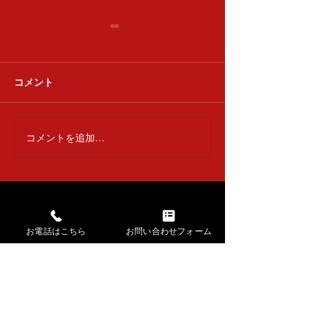
清香会
コメント
達喜会 下浚い
コメントを追加…
→ HOMEに戻る
お電話はこちら
お問い合わせフォーム
​講師紹介・出張公演
​お稽古場の様子・生徒さんの声