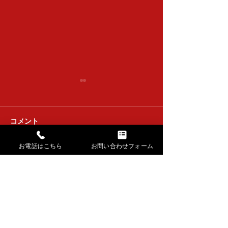
清香会
コメント
達喜会 下浚い
お電話はこちら
お問い合わせフォーム
コメントを追加…
→ HOMEに戻る