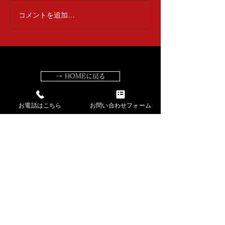
コメントを追加…
→ HOMEに戻る
お電話はこちら
お問い合わせフォーム
​講師紹介・出張公演
​お稽古場の様子・生徒さんの声
​長唄・三味線動画​
​長唄 曲解説
​記事一覧