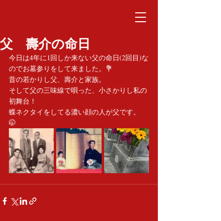
父 壽介の命日
今日は4年に1回しか来ない父の命日(2回目)な
のでお墓参りをして来ました。💐
昔の若かりし父、壽介と家族。
そして父の三味線で唄った、小さかりし私の
初舞台！
蝶ネクタイをしてる濃い顔の人が父です。
🤭