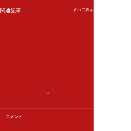
関連記事
すべて表示
清香会
コメント
達喜会 下浚い