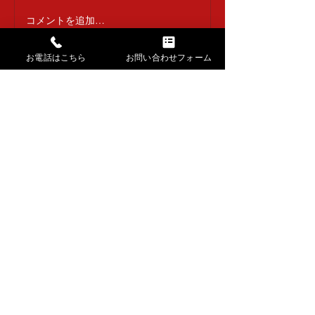
コメントを追加…
お電話はこちら
お問い合わせフォーム
→ HOMEに戻る
​講師紹介・出張公演
​お稽古場の様子・生徒さんの声
​長唄・三味線動画​
​長唄 曲解説
​記事一覧