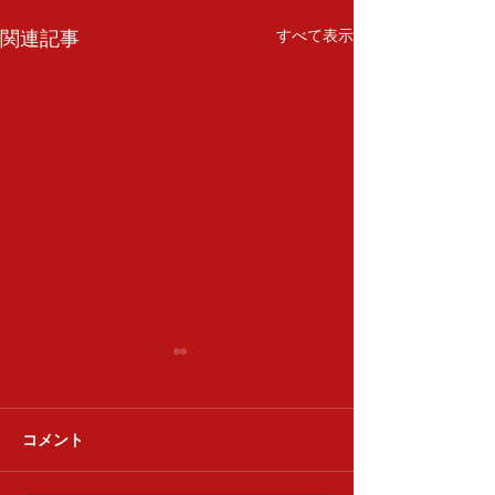
関連記事
すべて表示
清香会
コメント
達喜会 下浚い