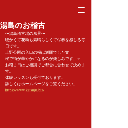
湯島のお稽古
〜湯島稽古場の風景〜
暖かくて花粉も素晴らしくて🤧春を感じる毎
日です。
上野公園の入口の桜は満開でした🌸
桜で街が華やかになるのが楽しみです。✨
お稽古日はご相談でご都合に合わせて決めま
す。
体験レッスンも受付ております。
詳しくはホームページをご覧ください。
https://www.katsuju.biz/