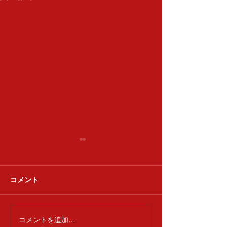
清香会
コメント
達喜会 下浚い
コメントを追加…