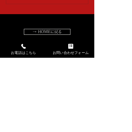
→ HOMEに戻る
お電話はこちら
お問い合わせフォーム
​講師紹介・出張公演
​お稽古場の様子・生徒さんの声
​長唄・三味線動画​
​長唄 曲解説
​記事一覧
杵屋勝壽