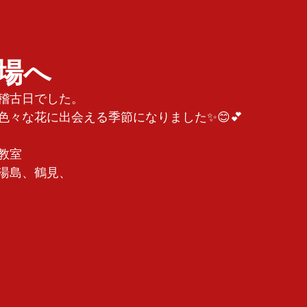
場へ
稽古日でした。
色々な花に出会える季節になりました✨😊💕
教室
湯島、鶴見、