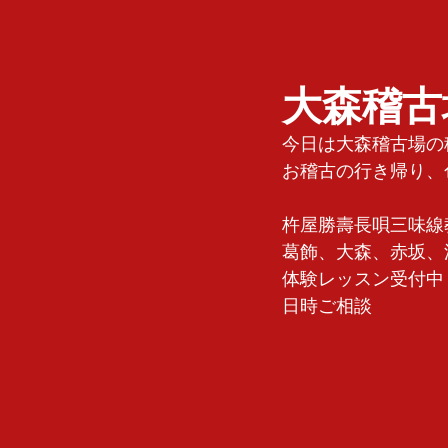
大森稽古
今日は大森稽古場の
お稽古の行き帰り、
杵屋勝壽長唄三味線
葛飾、大森、赤坂、
体験レッスン受付中
日時ご相談