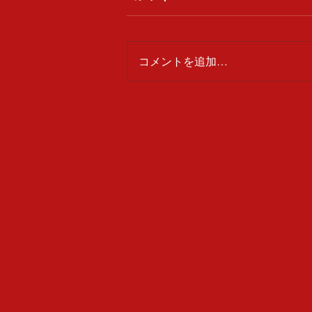
いわき紫蘭乃会
コメントを追加…