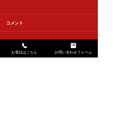
清香会
コメント
達喜会 下浚い
コメントを追加…
お電話はこちら
お問い合わせフォーム
→ HOMEに戻る
​講師紹介・出張公演
​お稽古場の様子・生徒さんの声
​長唄・三味線動画​