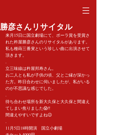
勝彦さんリサイタル
来月15日に国立劇場にて、ポーラ賞を受賞さ
れた杵屋勝彦さんのリサイタルがあります。
私も種蒔三番叟という珍しい曲に出演させて
頂きます。　
.
立三味線は杵屋邦寿さん。
お二人とも私が子供の頃、父とご縁が深かっ
た方。昨日合わせに伺いましたが、私がいる
のが不思議な感じでした。
.
待ち合わせ場所を新大久保と大久保と間違え
てしまい焦りました😱‼️
間違えやすいですよね😉
.
11月5日18時開演　国立小劇場
チケット4000円