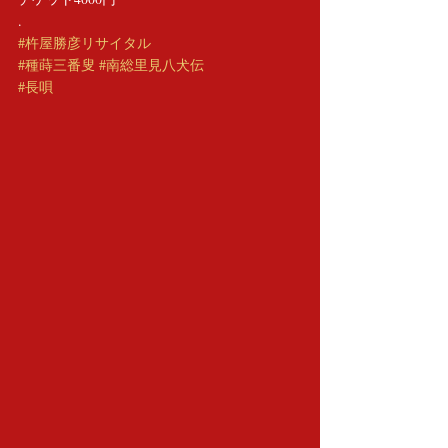
.
#杵屋勝彦リサイタル
#種蒔三番叟
#南総里見八犬伝
#長唄