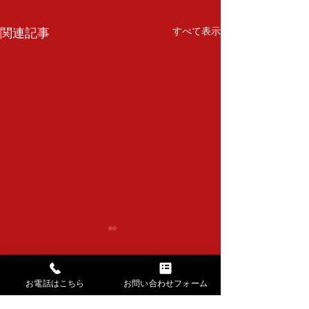
関連記事
すべて表示
清香会
コメント
お電話はこちら
お問い合わせフォーム
達喜会 下浚い