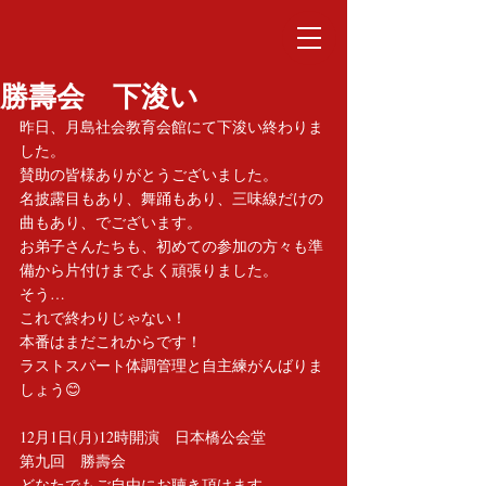
勝壽会 下浚い
昨日、月島社会教育会館にて下浚い終わりま
した。
賛助の皆様ありがとうございました。
名披露目もあり、舞踊もあり、三味線だけの
曲もあり、でございます。
お弟子さんたちも、初めての参加の方々も準
備から片付けまでよく頑張りました。
そう…
これで終わりじゃない！
本番はまだこれからです！
ラストスパート体調管理と自主練がんばりま
しょう😊
12月1日(月)12時開演　日本橋公会堂
第九回　勝壽会
どなたでもご自由にお聴き頂けます。